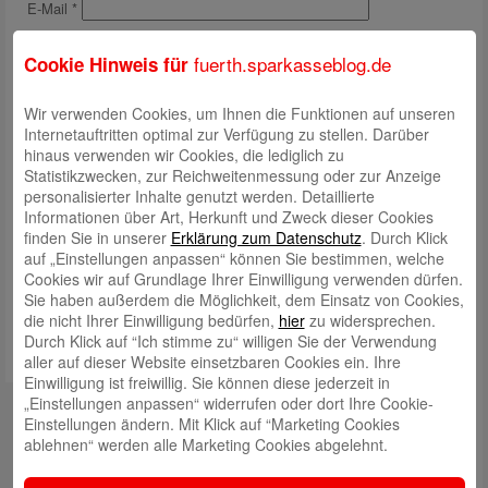
E-Mail
*
Website
fuerth.sparkasseblog.de
Cookie Hinweis für
Meinen Namen, meine E-Mail-Adresse und meine Website in
diesem Browser für die nächste Kommentierung speichern.
Wir verwenden Cookies, um Ihnen die Funktionen auf unseren
Internetauftritten optimal zur Verfügung zu stellen. Darüber
Solve Captcha*
hinaus verwenden wir Cookies, die lediglich zu
Statistikzwecken, zur Reichweitenmessung oder zur Anzeige
personalisierter Inhalte genutzt werden. Detaillierte
Informationen über Art, Herkunft und Zweck dieser Cookies
finden Sie in unserer
Erklärung zum Datenschutz
. Durch Klick
Enter Captcha Here :
auf „Einstellungen anpassen“ können Sie bestimmen, welche
Cookies wir auf Grundlage Ihrer Einwilligung verwenden dürfen.
Sie haben außerdem die Möglichkeit, dem Einsatz von Cookies,
die nicht Ihrer Einwilligung bedürfen,
hier
zu widersprechen.
Durch Klick auf “Ich stimme zu“ willigen Sie der Verwendung
aller auf dieser Website einsetzbaren Cookies ein. Ihre
Einwilligung ist freiwillig. Sie können diese jederzeit in
„Einstellungen anpassen“ widerrufen oder dort Ihre Cookie-
Kontakt
Einstellungen ändern. Mit Klick auf “Marketing Cookies
ablehnen“ werden alle Marketing Cookies abgelehnt.
E-Mail: social-media@sparkasse-fuerth.de
Telefon: 09 11/ 7878 - 0