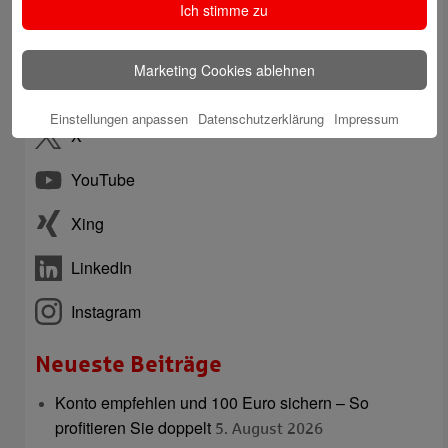
Ich stimme zu
Internetfiliale
Marketing Cookies ablehnen
Facebook
Einstellungen anpassen
Datenschutzerklärung
Impressum
X
YouTube
Xing
LinkedIn
Instagram
Neueste Beiträge
Konto empfehlen und 100 Euro sichern – So
profitieren Sie doppelt
5. August 2026