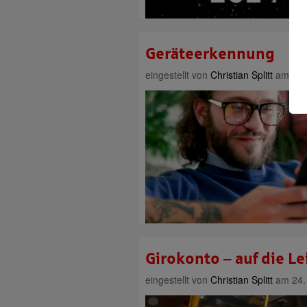
Geräteerkennung
eingestellt von
Christian Splitt
am 5. J
Girokonto – auf die L
eingestellt von
Christian Splitt
am 24. 