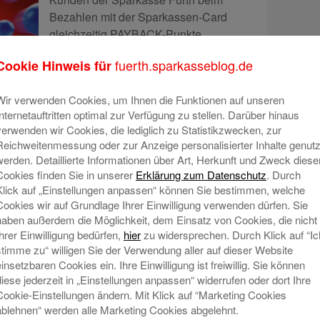
Bezahlen mit der Sparkassen-Card
gleichzeitig PAYBACK-Punkte
sammeln. Zunächst bei regionalen
fuerth.sparkasseblog.de
Cookie Hinweis für
Partnern der Sparkassen-Vorteilswelt,
später auch bei den großen nationalen
Wir verwenden Cookies, um Ihnen die Funktionen auf unseren
Partnern. ►
Mehr lesen
Internetauftritten optimal zur Verfügung zu stellen. Darüber hinaus
verwenden wir Cookies, die lediglich zu Statistikzwecken, zur
Reichweitenmessung oder zur Anzeige personalisierter Inhalte genutz
werden. Detaillierte Informationen über Art, Herkunft und Zweck diese
Sparen mit der Sparkassen-Card
Cookies finden Sie in unserer
Erklärung zum Datenschutz
. Durch
Juli 2024 | Kategorie:
Aktuelles aus Stadt-Land-Fürth
Klick auf „Einstellungen anpassen“ können Sie bestimmen, welche
Cookies wir auf Grundlage Ihrer Einwilligung verwenden dürfen. Sie
Es geht wieder los! Wir freuen uns auf
haben außerdem die Möglichkeit, dem Einsatz von Cookies, die nicht
20 Filmabende im Juli, August und
Ihrer Einwilligung bedürfen,
hier
zu widersprechen. Durch Klick auf “Ic
September - auf der wunderschönen
stimme zu“ willigen Sie der Verwendung aller auf dieser Website
Freilichtbühne im Fürther Stadtpark
einsetzbaren Cookies ein. Ihre Einwilligung ist freiwillig. Sie können
und endlich wieder am tollen Kulturort
diese jederzeit in „Einstellungen anpassen“ widerrufen oder dort Ihre
Badstrasse. ►
Mehr lesen
Cookie-Einstellungen ändern. Mit Klick auf “Marketing Cookies
ablehnen“ werden alle Marketing Cookies abgelehnt.