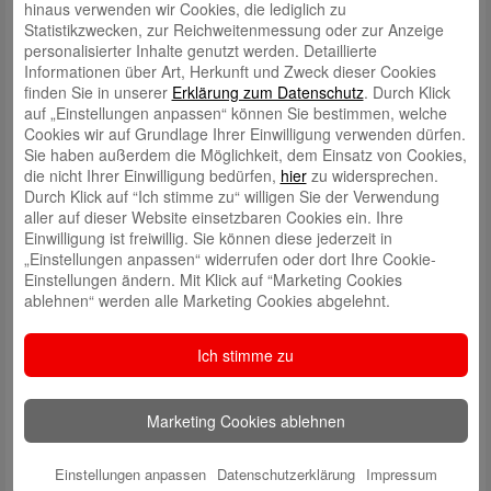
hinaus verwenden wir Cookies, die lediglich zu
Risiko scheut, kann für rund 27 Euro im Jahr auf kostenpflichtige
Statistikzwecken, zur Reichweitenmessung oder zur Anzeige
Sicherheitsupdates (Extended Security Updates) setzen. Diese gibt’s
personalisierter Inhalte genutzt werden. Detaillierte
unter gewissen Voraussetzungen auch kostenfrei, wie
Microsoft
Informationen über Art, Herkunft und Zweck dieser Cookies
mitteilt. Das Upgrade auf Windows 11 ist weiterhin kostenlos möglich,
finden Sie in unserer
Erklärung zum Datenschutz
. Durch Klick
sofern das Gerät die technischen Mindestanforderungen erfüllt (u. a.
auf „Einstellungen anpassen“ können Sie bestimmen, welche
TPM 2.0 und bestimmte Prozessor-Generationen).
Cookies wir auf Grundlage Ihrer Einwilligung verwenden dürfen.
Sie haben außerdem die Möglichkeit, dem Einsatz von Cookies,
Zeitumstellung steht bevor: Zurück in die Winterzeit
die nicht Ihrer Einwilligung bedürfen,
hier
zu widersprechen.
Für viele fühlt es sich an wie ein Geschenk. Eine Stunde mehr Schlaf!
Durch Klick auf “Ich stimme zu“ willigen Sie der Verwendung
Am 26. Oktober heißt es wieder: Uhren zurück! Um 3.00 Uhr morgens
aller auf dieser Website einsetzbaren Cookies ein. Ihre
wird die Zeit auf 2.00 Uhr gestellt. Aber wie immer gilt: Bitte nicht die
Einwilligung ist freiwillig. Sie können diese jederzeit in
Mikrowelle, den Backofen und das Auto vergessen – sonst leben Sie
„Einstellungen anpassen“ widerrufen oder dort Ihre Cookie-
plötzlich in zwei verschiedenen Zeitzonen.
Einstellungen ändern. Mit Klick auf “Marketing Cookies
ablehnen“ werden alle Marketing Cookies abgelehnt.
Weitere
Finanztipps
Quelle:
Sparkasse.de
Stand: 22.09.2025
Ich stimme zu
Marketing Cookies ablehnen
Schreibe einen Kommentar
Deine E-Mail-Adresse wird nicht veröffentlicht.
Erforderliche Felder
sind mit
*
markiert
Einstellungen anpassen
Datenschutzerklärung
Impressum