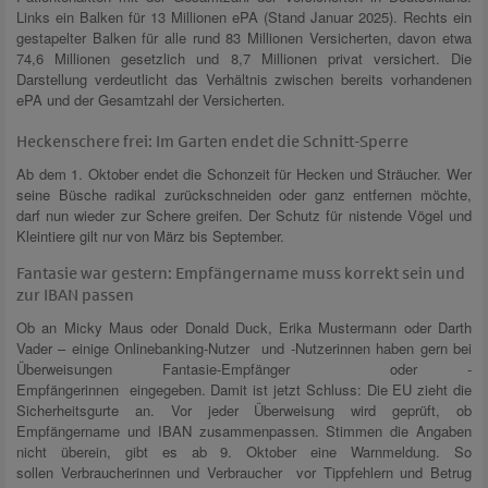
Links ein Balken für 13 Millionen ePA (Stand Januar 2025). Rechts ein
gestapelter Balken für alle rund 83 Millionen Versicherten, davon etwa
74,6 Millionen gesetzlich und 8,7 Millionen privat versichert. Die
Darstellung verdeutlicht das Verhältnis zwischen bereits vorhandenen
ePA und der Gesamtzahl der Versicherten.
.
Heckenschere frei: Im Garten endet die Schnitt-Sperre
Ab dem 1. Oktober endet die Schonzeit für Hecken und Sträucher. Wer
seine Büsche radikal zurückschneiden oder ganz entfernen möchte,
darf nun wieder zur Schere greifen. Der Schutz für nistende Vögel und
Kleintiere gilt nur von März bis September.
Fantasie war gestern: Empfängername muss korrekt sein und
zur IBAN passen
Ob an Micky Maus oder Donald Duck, Erika Mustermann oder Darth
Vader – einige Onlinebanking-Nutzer und -Nutzerinnen haben gern bei
Überweisungen Fantasie-Empfänger oder -
Empfängerinnen eingegeben. Damit ist jetzt Schluss: Die EU zieht die
Sicherheitsgurte an. Vor jeder Überweisung wird geprüft, ob
Empfängername und IBAN zusammenpassen. Stimmen die Angaben
nicht überein, gibt es ab 9. Oktober eine Warnmeldung. So
sollen Verbraucherinnen und Verbraucher vor Tippfehlern und Betrug