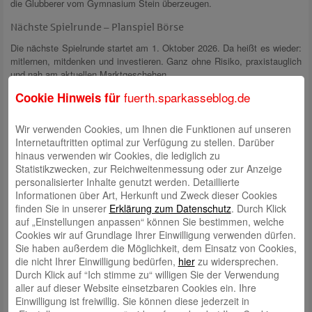
die Glubberer vom Gymnasium Stein überzeugen.
Nächste Spielrunde – Planspiel Börse
Die nächste Spielrunde startet am 1. Oktober 2026. Da heißt es wieder:
mitlernen, mitdenken und investieren. Ganz ohne Risiko, praxistauglich
und nah am aktuellen Marktgeschehen.
fuerth.sparkasseblog.de
Cookie Hinweis für
Kontakt:
Wir verwenden Cookies, um Ihnen die Funktionen auf unseren
Sparkasse Fürth, Thomas Mück, Referent Presse- und
Internetauftritten optimal zur Verfügung zu stellen. Darüber
Öffentlichkeitsarbeit
hinaus verwenden wir Cookies, die lediglich zu
E-Mail:
presse@sparkasse-fuerth.de
Statistikzwecken, zur Reichweitenmessung oder zur Anzeige
Presse-Center:
www.sparkasse-fuerth.de/presse
personalisierter Inhalte genutzt werden. Detaillierte
Weitere Presseberichte:
Presse und Veranstaltungen
Informationen über Art, Herkunft und Zweck dieser Cookies
finden Sie in unserer
Erklärung zum Datenschutz
. Durch Klick
#PlanspielBörse
auf „Einstellungen anpassen“ können Sie bestimmen, welche
Cookies wir auf Grundlage Ihrer Einwilligung verwenden dürfen.
Sie haben außerdem die Möglichkeit, dem Einsatz von Cookies,
Schreibe einen Kommentar
die nicht Ihrer Einwilligung bedürfen,
hier
zu widersprechen.
Deine E-Mail-Adresse wird nicht veröffentlicht.
Erforderliche Felder
Durch Klick auf “Ich stimme zu“ willigen Sie der Verwendung
sind mit
*
markiert
aller auf dieser Website einsetzbaren Cookies ein. Ihre
Einwilligung ist freiwillig. Sie können diese jederzeit in