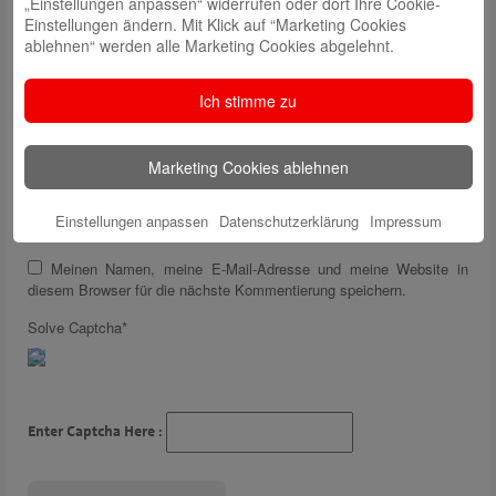
„Einstellungen anpassen“ widerrufen oder dort Ihre Cookie-
Einstellungen ändern. Mit Klick auf “Marketing Cookies
ablehnen“ werden alle Marketing Cookies abgelehnt.
Ich stimme zu
Name
*
Marketing Cookies ablehnen
E-Mail
*
Einstellungen anpassen
Datenschutzerklärung
Impressum
Website
Meinen Namen, meine E-Mail-Adresse und meine Website in
diesem Browser für die nächste Kommentierung speichern.
Solve Captcha*
Enter Captcha Here :