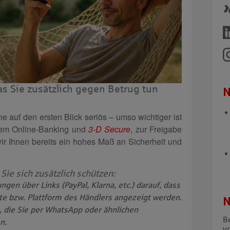
s Sie zusätzlich gegen Betrug tun
N
e auf den ersten Blick seriös – umso wichtiger ist
t dem Online-Banking und
3-D Secure
, zur Freigabe
ir Ihnen bereits ein hohes Maß an Sicherheit und
ie sich zusätzlich schützen:
ngen über Links (PayPal, Klarna, etc.) darauf, dass
te bzw. Plattform des Händlers angezeigt werden.
N
s, die Sie per WhatsApp oder ähnlichen
Be
n.
v