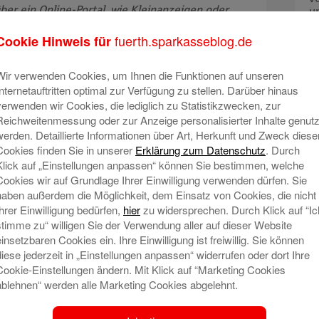
ber ein Online-Portal, wie Kleinanzeigen oder
u
I
rer Kartendaten nicht nötig. Lassen Sie sich bitte
fuerth.sparkasseblog.de
Cookie Hinweis für
aufabwicklung außerhalb der Plattform ein.
•
ransaktion, ob Sie wirklich eine Zahlung
an
den
Wir verwenden Cookies, um Ihnen die Funktionen auf unseren
angegebene Empfängerin veranlassen wollen.
Internetauftritten optimal zur Verfügung zu stellen. Darüber hinaus
A
Vorgang ab. Zur Annahme einer Zahlung/
verwenden wir Cookies, die lediglich zu Statistikzwecken, zur
e Freigabe erteilen!
Reichweitenmessung oder zur Anzeige personalisierter Inhalte genutz
werden. Detaillierte Informationen über Art, Herkunft und Zweck diese
he Daten bekannt. Betrugsversuche erfolgen auf
Cookies finden Sie in unserer
Erklärung zum Datenschutz
. Durch
. per WhatsApp, E-Mail, Post oder Telefon. Geben
Klick auf „Einstellungen anpassen“ können Sie bestimmen, welche
n nicht auf einer Internetseite ein, wenn Sie
Cookies wir auf Grundlage Ihrer Einwilligung verwenden dürfen. Sie
-Mail oder einem Messenger-Dienst dazu
haben außerdem die Möglichkeit, dem Einsatz von Cookies, die nicht
Ihrer Einwilligung bedürfen,
hier
zu widersprechen. Durch Klick auf “Ic
stimme zu“ willigen Sie der Verwendung aller auf dieser Website
ten Links auf ungewöhnliche Endungen wie z.B.
einsetzbaren Cookies ein. Ihre Einwilligung ist freiwillig. Sie können
bfehler (info@sparkassse.de). Diese weisen häufig
diese jederzeit in „Einstellungen anpassen“ widerrufen oder dort Ihre
Cookie-Einstellungen ändern. Mit Klick auf “Marketing Cookies
reiben mit dem erhaltenen QR-Code plausibel ist.
ablehnen“ werden alle Marketing Cookies abgelehnt.
ten (z. B. der Name des Vorstands Ihrer
önlich angesprochen oder steht in der Anrede