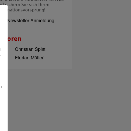
nd sichern Sie sich Ihren
nformationsvorsprung!
 Zur Newsletter-Anmeldung
utoren
Christian Splitt
t
r
Florian Müller
h